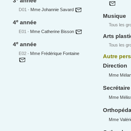
3
année
D01 -
Mme Johannie Savard
Musique
e
4
année
Tous les gr
E01 -
Mme Catherine Bisson
Arts plast
e
4
année
Tous les gr
E02 -
Mme Frédérique Fontaine
Autre pers
Direction
Mme Mélani
Secrétaire
Mme Méliss
Orthopéd
Mme Valéri