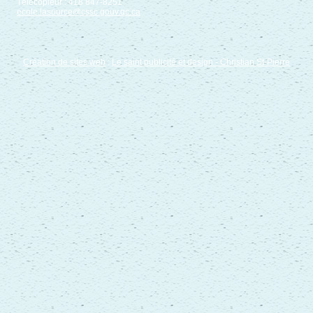
Télécopieur : 418 847-8251
ecole.lasource@cssc.gouv.qc.ca
Création de sites web
:
Le saint publicité et design
- Christian St-Pierre