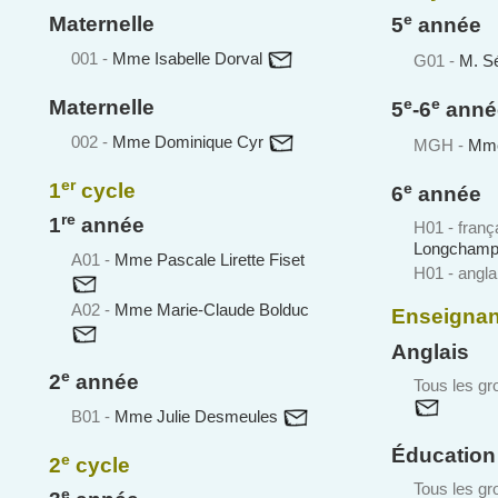
e
Maternelle
5
année
001 -
Mme Isabelle Dorval
G01 -
M. S
e
e
Maternelle
5
-6
anné
002 -
Mme Dominique Cyr
MGH -
Mme
er
e
1
cycle
6
année
re
1
année
H01 - franç
Longcham
A01 -
Mme Pascale Lirette Fiset
H01 - angla
A02 -
Mme Marie-Claude Bolduc
Enseignan
Anglais
e
2
année
Tous les gr
B01 -
Mme Julie Desmeules
Éducation
e
2
cycle
Tous les gr
e