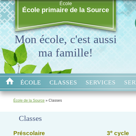
École
École primaire de la Source
Mon école, c'est aussi
ma famille!
ÉCOLE
CLASSES
SERVICES
SER
École de la Source
» Classes
Classes
e
Préscolaire
3
cycle