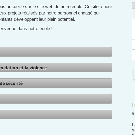
us accueille sur le site web de notre école. Ce site a pour
eux projets réalisés par notre personnel engagé qui
nfants développent leur plein potentiel.
bienvenue dans notre école !
imidation et la violence
de sécurité
I
9
L
s
a