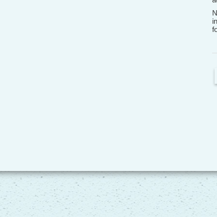
N
i
f