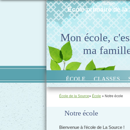
École
École primaire de la
Mon école, c'es
ma famill
ÉCOLE
CLASSES
École de la Source
»
École
» Notre école
Notre école
Bienvenue à l’école de La Source !