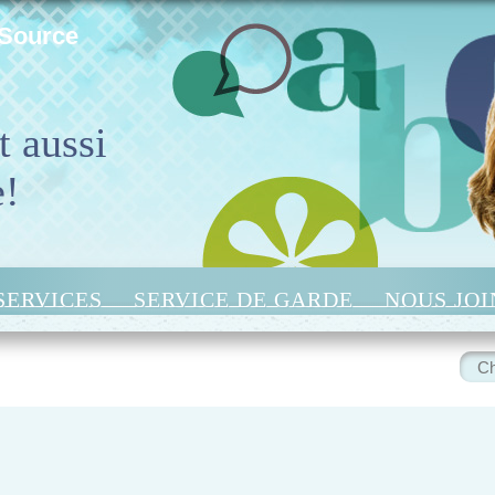
 Source
t aussi
e!
SERVICES
SERVICE DE GARDE
NOUS JO
Rech
: