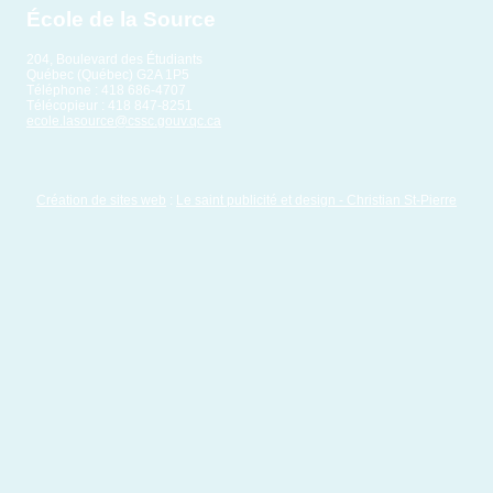
École de la Source
204, Boulevard des Étudiants
Québec (Québec) G2A 1P5
Téléphone : 418 686-4707
Télécopieur : 418 847-8251
ecole.lasource@cssc.gouv.qc.ca
Création de sites web
:
Le saint publicité et design
- Christian St-Pierre